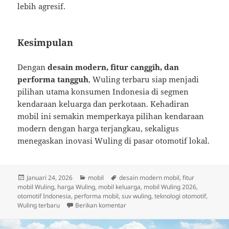
lebih agresif.
Kesimpulan
Dengan
desain modern, fitur canggih, dan
performa tangguh
, Wuling terbaru siap menjadi
pilihan utama konsumen Indonesia di segmen
kendaraan keluarga dan perkotaan. Kehadiran
mobil ini semakin memperkaya pilihan kendaraan
modern dengan harga terjangkau, sekaligus
menegaskan inovasi Wuling di pasar otomotif lokal.
Diposkan
Kategori
Tag
Januari 24, 2026
mobil
desain modern mobil
,
fitur
pada
mobil Wuling
,
harga Wuling
,
mobil keluarga
,
mobil Wuling 2026
,
otomotif Indonesia
,
performa mobil
,
suv wuling
,
teknologi otomotif
,
untuk Wuling Luncurkan Model Terba
Wuling terbaru
Berikan komentar