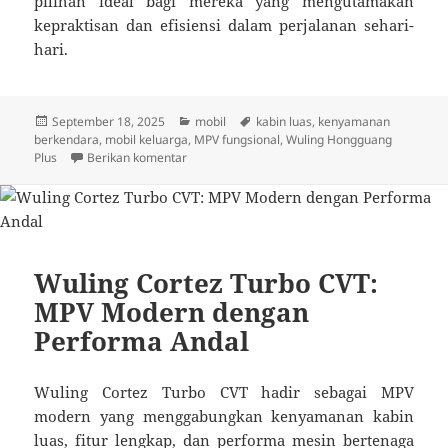
pilihan ideal bagi mereka yang mengutamakan
kepraktisan dan efisiensi dalam perjalanan sehari-
hari.
Diposkan
Kategori
Tag
September 18, 2025
mobil
kabin luas
,
kenyamanan
pada
berkendara
,
mobil keluarga
,
MPV fungsional
,
Wuling Hongguang
untuk Wuling Hongguang Plus: MPV Fungsional
Plus
Berikan komentar
Wuling Cortez Turbo CVT:
MPV Modern dengan
Performa Andal
Wuling Cortez Turbo CVT hadir sebagai MPV
modern yang menggabungkan kenyamanan kabin
luas, fitur lengkap, dan performa mesin bertenaga