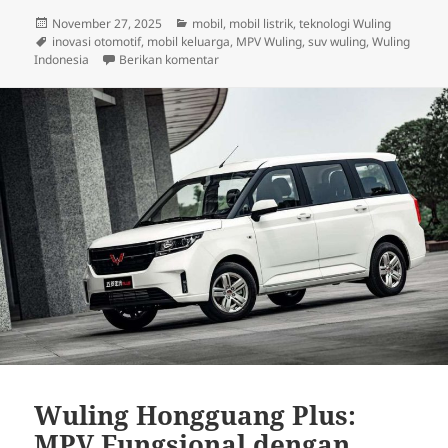
Diposkan
Kategori
November 27, 2025
mobil
,
mobil listrik
,
teknologi Wuling
pada
Tag
inovasi otomotif
,
mobil keluarga
,
MPV Wuling
,
suv wuling
,
Wuling
untuk Mobil Keluarga Wuling 2025: Inova
Indonesia
Berikan komentar
Wuling Hongguang Plus:
MPV Fungsional dengan