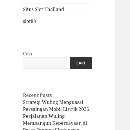
Situs Slot Thailand
slot88
Cari
CARI
Recent Posts
Strategi Wuling Menguasai
Persaingan Mobil Listrik 2026
Perjalanan Wuling
Membangun Kepercayaan di