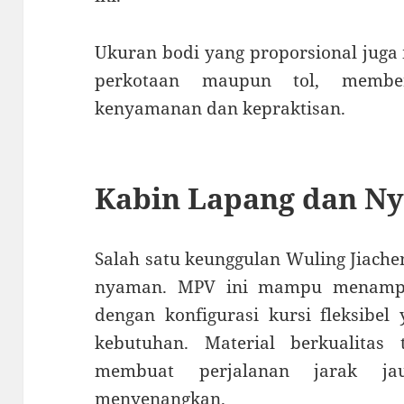
Ukuran bodi yang proporsional jug
perkotaan maupun tol, member
kenyamanan dan kepraktisan.
Kabin Lapang dan N
Salah satu keunggulan Wuling Jiache
nyaman. MPV ini mampu menampu
dengan konfigurasi kursi fleksibel
kebutuhan. Material berkualitas
membuat perjalanan jarak j
menyenangkan.