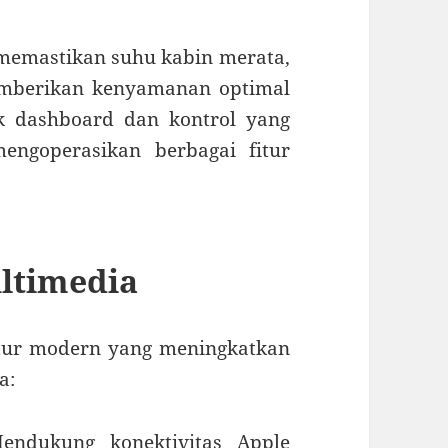
memastikan suhu kabin merata,
memberikan kenyamanan optimal
k dashboard dan kontrol yang
engoperasikan berbagai fitur
ltimedia
itur modern yang meningkatkan
a:
endukung konektivitas Apple