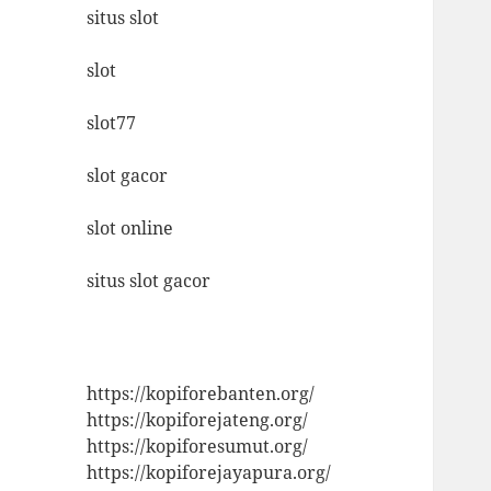
situs slot
slot
slot77
slot gacor
slot online
situs slot gacor
https://kopiforebanten.org/
https://kopiforejateng.org/
https://kopiforesumut.org/
https://kopiforejayapura.org/