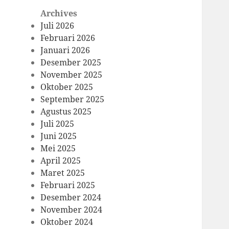
Archives
Juli 2026
Februari 2026
Januari 2026
Desember 2025
November 2025
Oktober 2025
September 2025
Agustus 2025
Juli 2025
Juni 2025
Mei 2025
April 2025
Maret 2025
Februari 2025
Desember 2024
November 2024
Oktober 2024