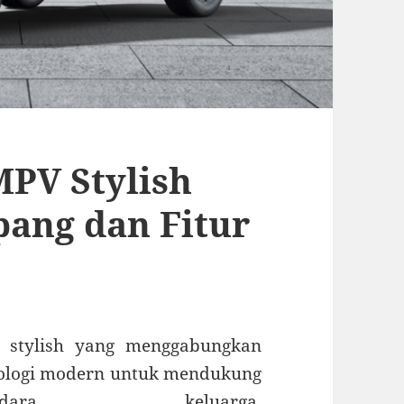
MPV Stylish
ang dan Fitur
V stylish yang menggabungkan
ologi modern untuk mendukung
ndara keluarga.