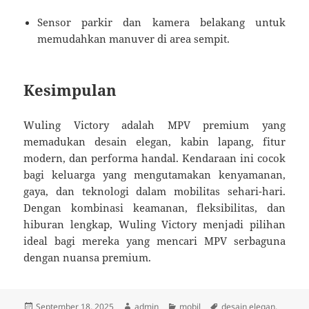
Sensor parkir dan kamera belakang untuk
memudahkan manuver di area sempit.
Kesimpulan
Wuling Victory adalah MPV premium yang
memadukan desain elegan, kabin lapang, fitur
modern, dan performa handal. Kendaraan ini cocok
bagi keluarga yang mengutamakan kenyamanan,
gaya, dan teknologi dalam mobilitas sehari-hari.
Dengan kombinasi keamanan, fleksibilitas, dan
hiburan lengkap, Wuling Victory menjadi pilihan
ideal bagi mereka yang mencari MPV serbaguna
dengan nuansa premium.
Diposkan
Penulis
Kategori
Tag
September 18, 2025
admin
mobil
desain elegan
,