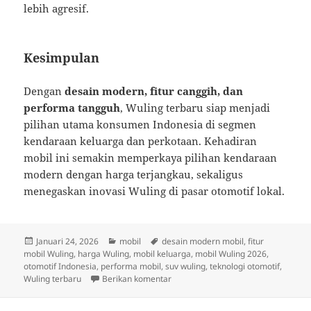
lebih agresif.
Kesimpulan
Dengan
desain modern, fitur canggih, dan
performa tangguh
, Wuling terbaru siap menjadi
pilihan utama konsumen Indonesia di segmen
kendaraan keluarga dan perkotaan. Kehadiran
mobil ini semakin memperkaya pilihan kendaraan
modern dengan harga terjangkau, sekaligus
menegaskan inovasi Wuling di pasar otomotif lokal.
Diposkan
Kategori
Tag
Januari 24, 2026
mobil
desain modern mobil
,
fitur
pada
mobil Wuling
,
harga Wuling
,
mobil keluarga
,
mobil Wuling 2026
,
otomotif Indonesia
,
performa mobil
,
suv wuling
,
teknologi otomotif
,
untuk Wuling Luncurkan Model Terba
Wuling terbaru
Berikan komentar