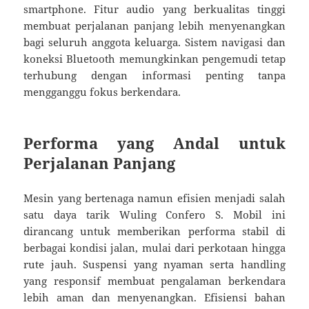
smartphone. Fitur audio yang berkualitas tinggi
membuat perjalanan panjang lebih menyenangkan
bagi seluruh anggota keluarga. Sistem navigasi dan
koneksi Bluetooth memungkinkan pengemudi tetap
terhubung dengan informasi penting tanpa
mengganggu fokus berkendara.
Performa yang Andal untuk
Perjalanan Panjang
Mesin yang bertenaga namun efisien menjadi salah
satu daya tarik Wuling Confero S. Mobil ini
dirancang untuk memberikan performa stabil di
berbagai kondisi jalan, mulai dari perkotaan hingga
rute jauh. Suspensi yang nyaman serta handling
yang responsif membuat pengalaman berkendara
lebih aman dan menyenangkan. Efisiensi bahan