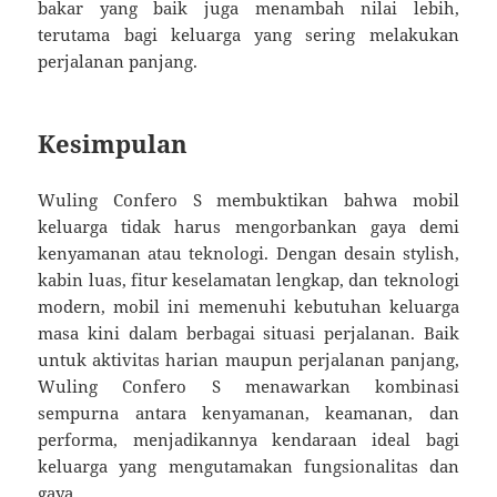
bakar yang baik juga menambah nilai lebih,
terutama bagi keluarga yang sering melakukan
perjalanan panjang.
Kesimpulan
Wuling Confero S membuktikan bahwa mobil
keluarga tidak harus mengorbankan gaya demi
kenyamanan atau teknologi. Dengan desain stylish,
kabin luas, fitur keselamatan lengkap, dan teknologi
modern, mobil ini memenuhi kebutuhan keluarga
masa kini dalam berbagai situasi perjalanan. Baik
untuk aktivitas harian maupun perjalanan panjang,
Wuling Confero S menawarkan kombinasi
sempurna antara kenyamanan, keamanan, dan
performa, menjadikannya kendaraan ideal bagi
keluarga yang mengutamakan fungsionalitas dan
gaya.