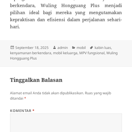
berkendara, Wuling Hongguang Plus menjadi
pilihan ideal bagi mereka yang mengutamakan
kepraktisan dan efisiensi dalam perjalanan sehari-
hari.
Diposkan
Penulis
Kategori
Tag
September 18, 2025
admin
mobil
kabin luas
,
pada
kenyamanan berkendara
,
mobil keluarga
,
MPV fungsional
,
Wuling
Hongguang Plus
Tinggalkan Balasan
Alamat email Anda tidak akan dipublikasikan.
Ruas yang wajib
ditandai
*
KOMENTAR
*