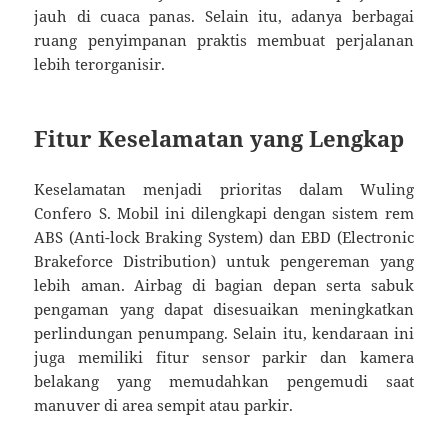
jauh di cuaca panas. Selain itu, adanya berbagai
ruang penyimpanan praktis membuat perjalanan
lebih terorganisir.
Fitur Keselamatan yang Lengkap
Keselamatan menjadi prioritas dalam Wuling
Confero S. Mobil ini dilengkapi dengan sistem rem
ABS (Anti-lock Braking System) dan EBD (Electronic
Brakeforce Distribution) untuk pengereman yang
lebih aman. Airbag di bagian depan serta sabuk
pengaman yang dapat disesuaikan meningkatkan
perlindungan penumpang. Selain itu, kendaraan ini
juga memiliki fitur sensor parkir dan kamera
belakang yang memudahkan pengemudi saat
manuver di area sempit atau parkir.