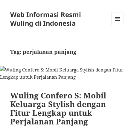
Web Informasi Resmi
Wuling di Indonesia
MENU
DAN
WIDGET
Tag:
perjalanan panjang
Wuling Confero S: Mobil
Keluarga Stylish dengan
Fitur Lengkap untuk
Perjalanan Panjang