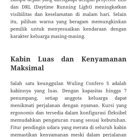
dan DRL (Daytime Running Light) meningkatkan
visibilitas dan keselamatan di malam hari. Selain
itu, pilihan warna yang beragam memungkinkan
pemilik untuk menyesuaikan kendaraan dengan
karakter keluarga masing-masing.
Kabin Luas dan Kenyamanan
Maksimal
Salah satu keunggulan Wuling Confero S adalah
kabinnya yang luas. Dengan kapasitas hingga 7
penumpang, setiap anggota keluarga dapat
menikmati perjalanan dengan nyaman. Kursi yang
ergonomis dan tersedia dalam konfigurasi fleksibel
memudahkan pengaturan ruang sesuai kebutuhan.
Fitur pendingin udara yang merata di seluruh kabin
memastikan kenyamanan meski dalam perjalanan