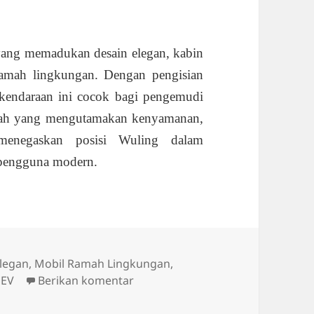
yang memadukan desain elegan, kabin
ramah lingkungan. Dengan pengisian
 kendaraan ini cocok bagi pengemudi
gah yang mengutamakan kenyamanan,
menegaskan posisi Wuling dalam
 pengguna modern.
elegan
,
Mobil Ramah Lingkungan
,
untuk Wuling Cloud EV: Sedan Lis
 EV
Berikan komentar