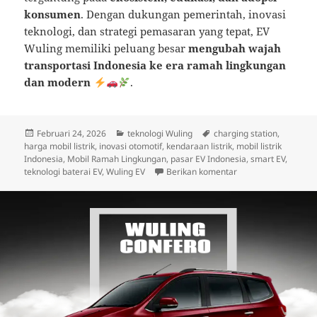
konsumen
. Dengan dukungan pemerintah, inovasi
teknologi, dan strategi pemasaran yang tepat, EV
Wuling memiliki peluang besar
mengubah wajah
transportasi Indonesia ke era ramah lingkungan
dan modern
.
Diposkan
Kategori
Tag
Februari 24, 2026
teknologi Wuling
charging station
,
pada
harga mobil listrik
,
inovasi otomotif
,
kendaraan listrik
,
mobil listrik
Indonesia
,
Mobil Ramah Lingkungan
,
pasar EV Indonesia
,
smart EV
,
untuk Wuling dan G
teknologi baterai EV
,
Wuling EV
Berikan komentar