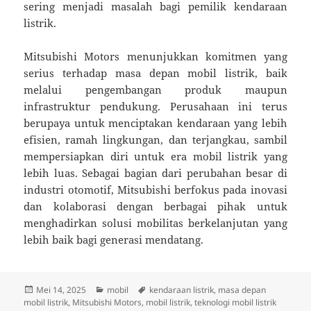
sering menjadi masalah bagi pemilik kendaraan
listrik.
Mitsubishi Motors menunjukkan komitmen yang
serius terhadap masa depan mobil listrik, baik
melalui pengembangan produk maupun
infrastruktur pendukung. Perusahaan ini terus
berupaya untuk menciptakan kendaraan yang lebih
efisien, ramah lingkungan, dan terjangkau, sambil
mempersiapkan diri untuk era mobil listrik yang
lebih luas. Sebagai bagian dari perubahan besar di
industri otomotif, Mitsubishi berfokus pada inovasi
dan kolaborasi dengan berbagai pihak untuk
menghadirkan solusi mobilitas berkelanjutan yang
lebih baik bagi generasi mendatang.
Diposkan
Kategori
Tag
Mei 14, 2025
mobil
kendaraan listrik
,
masa depan
pada
mobil listrik
,
Mitsubishi Motors
,
mobil listrik
,
teknologi mobil listrik