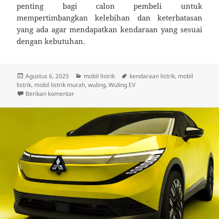
penting bagi calon pembeli untuk
mempertimbangkan kelebihan dan keterbatasan
yang ada agar mendapatkan kendaraan yang sesuai
dengan kebutuhan.
Diposkan
Kategori
Tag
Agustus 6, 2025
mobil listrik
kendaraan listrik
,
mobil
pada
listrik
,
mobil listrik murah
,
wuling
,
Wuling EV
untuk Wuling dan Inovasi Mobil Listrik Murah: Apakah
Berikan komentar