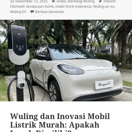
Diposkan
Kategori
Tag
Desember 12, 2025
mobil
,
teknologi Wuling
Industri
pada
Otomotif
,
kendaraan listrik
,
mobil listrik Indonesia
,
Wuling air ev
,
untuk Wuling Perkuat Posisi sebagai Pelop
Wuling EV
Berikan komentar
Wuling dan Inovasi Mobil
Listrik Murah: Apakah