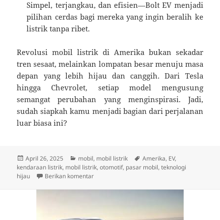
Simpel, terjangkau, dan efisien—Bolt EV menjadi
pilihan cerdas bagi mereka yang ingin beralih ke
listrik tanpa ribet.
Revolusi mobil listrik di Amerika bukan sekadar
tren sesaat, melainkan lompatan besar menuju masa
depan yang lebih hijau dan canggih. Dari Tesla
hingga Chevrolet, setiap model mengusung
semangat perubahan yang menginspirasi. Jadi,
sudah siapkah kamu menjadi bagian dari perjalanan
luar biasa ini?
Diposkan
Kategori
Tag
April 26, 2025
mobil
,
mobil listrik
Amerika
,
EV
,
pada
kendaraan listrik
,
mobil listrik
,
otomotif
,
pasar mobil
,
teknologi
untuk Revolusi Mobil Listrik di Amerika: 5 Mod
hijau
Berikan komentar