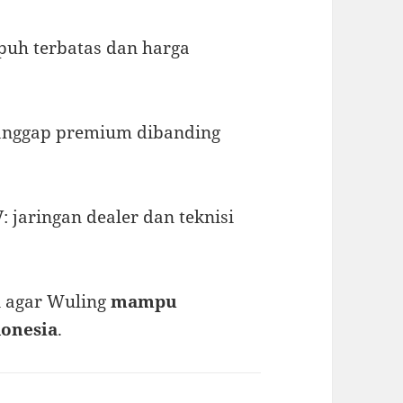
mpuh terbatas dan harga
ianggap premium dibanding
V
: jaringan dealer dan teknisi
i agar Wuling
mampu
donesia
.