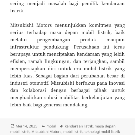
sering menjadi masalah bagi pemilik kendaraan
listrik.
Mitsubishi Motors menunjukkan komitmen yang
serius terhadap masa depan mobil listrik, baik
melalui pengembangan produk maupun
infrastruktur pendukung. Perusahaan ini terus
berupaya untuk menciptakan kendaraan yang lebih
efisien, ramah lingkungan, dan terjangkau, sambil
mempersiapkan diri untuk era mobil listrik yang
lebih luas. Sebagai bagian dari perubahan besar di
industri otomotif, Mitsubishi berfokus pada inovasi
dan kolaborasi dengan berbagai pihak untuk
menghadirkan solusi mobilitas berkelanjutan yang
lebih baik bagi generasi mendatang.
Diposkan
Kategori
Tag
Mei 14, 2025
mobil
kendaraan listrik
,
masa depan
pada
mobil listrik
,
Mitsubishi Motors
,
mobil listrik
,
teknologi mobil listrik