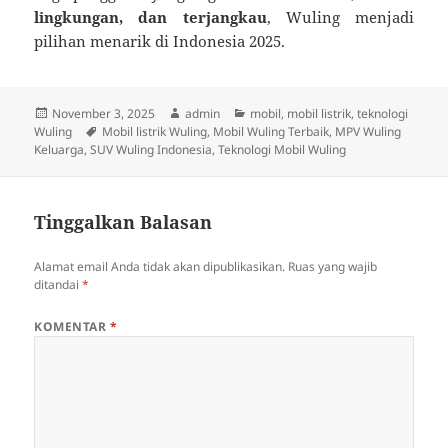
lingkungan, dan terjangkau
, Wuling menjadi
pilihan menarik di Indonesia 2025.
Diposkan
Penulis
Kategori
November 3, 2025
admin
mobil
,
mobil listrik
,
teknologi
pada
Tag
Wuling
Mobil listrik Wuling
,
Mobil Wuling Terbaik
,
MPV Wuling
Keluarga
,
SUV Wuling Indonesia
,
Teknologi Mobil Wuling
Tinggalkan Balasan
Alamat email Anda tidak akan dipublikasikan.
Ruas yang wajib
ditandai
*
KOMENTAR
*