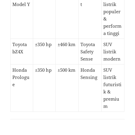
Model Y
t
listrik
populer
&
perform
a tinggi
Toyota
±350 hp
±460 km
Toyota
SUV
bZ4X
Safety
listrik
Sense
modern
Honda
±350 hp
±500 km
Honda
SUV
Prologu
Sensing
listrik
e
futuristi
k &
premiu
m