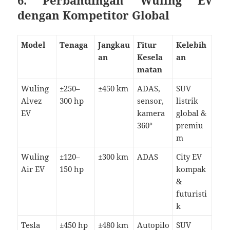
6. Perbandingan Wuling EV
dengan Kompetitor Global
Model
Tenaga
Jangkau
Fitur
Kelebih
an
Kesela
an
matan
Wuling
±250–
±450 km
ADAS,
SUV
Alvez
300 hp
sensor,
listrik
EV
kamera
global &
360°
premiu
m
Wuling
±120–
±300 km
ADAS
City EV
Air EV
150 hp
kompak
&
futuristi
k
Tesla
±450 hp
±480 km
Autopilo
SUV