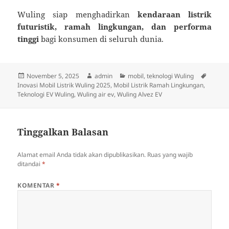
Wuling siap menghadirkan
kendaraan listrik
futuristik, ramah lingkungan, dan performa
tinggi
bagi konsumen di seluruh dunia.
Diposkan
Penulis
Kategori
Tag
November 5, 2025
admin
mobil
,
teknologi Wuling
pada
Inovasi Mobil Listrik Wuling 2025
,
Mobil Listrik Ramah Lingkungan
,
Teknologi EV Wuling
,
Wuling air ev
,
Wuling Alvez EV
Tinggalkan Balasan
Alamat email Anda tidak akan dipublikasikan.
Ruas yang wajib
ditandai
*
KOMENTAR
*