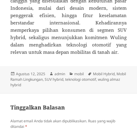
canggih yang disesuaikan dengan kebutuhan pasar
Indonesia, mulai dari desain modern, sistem
penggerak efisien, hingga fitur keselamatan
berstandar internasional. Kehadirannya
memperkaya pilihan konsumen di segmen SUV
hybrid, sekaligus menunjukkan komitmen Wuling
dalam menghadirkan teknologi otomotif yang
relevan untuk masa depan mobilitas di tanah air.
Diposkan
Penulis
Kategori
Tag
Agustus 12, 2025
admin
mobil
Mobil Hybrid
,
Mobil
pada
Ramah Lingkungan
,
SUV hybrid
,
teknologi otomotif
,
wuling almaz
hybrid
Tinggalkan Balasan
Alamat email Anda tidak akan dipublikasikan.
Ruas yang wajib
ditandai
*