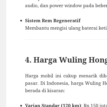
audio, dan power window pada beber
Sistem Rem Regeneratif
Membantu mengisi ulang baterai ket
4. Harga Wuling Hon
Harga mobil ini cukup menarik diba
pasar. Di Indonesia, harga Wuling 
berada di kisaran:
Varian Standar (120 km)
: Rp 150 jut