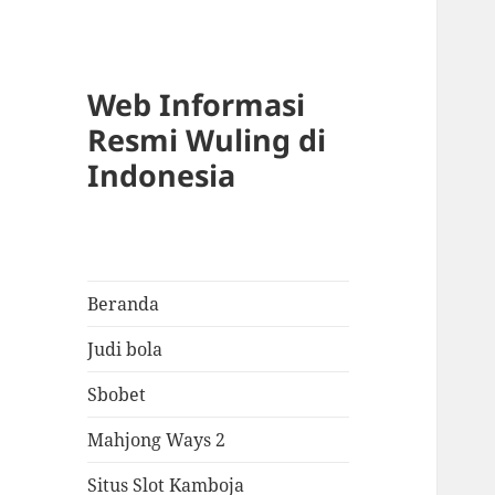
Web Informasi
Resmi Wuling di
Indonesia
Beranda
Judi bola
Sbobet
Mahjong Ways 2
Situs Slot Kamboja