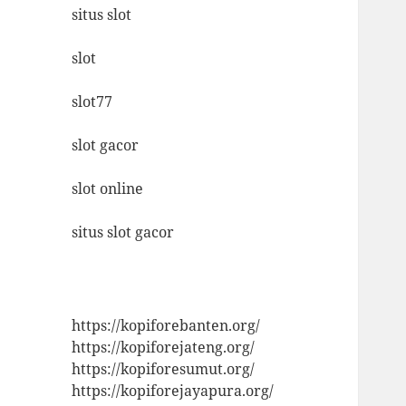
situs slot
slot
slot77
slot gacor
slot online
situs slot gacor
https://kopiforebanten.org/
https://kopiforejateng.org/
https://kopiforesumut.org/
https://kopiforejayapura.org/