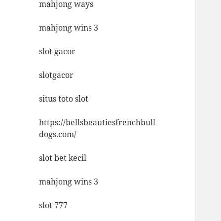
mahjong ways
mahjong wins 3
slot gacor
slotgacor
situs toto slot
https://bellsbeautiesfrenchbull
dogs.com/
slot bet kecil
mahjong wins 3
slot 777