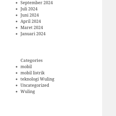
September 2024
Juli 2024
Juni 2024
April 2024
Maret 2024
Januari 2024
Categories
mobil
mobil listrik
teknologi Wuling
Uncategorized
Wuling