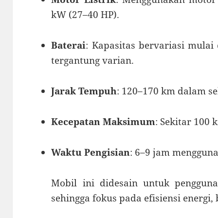
kW (27–40 HP).
Baterai
: Kapasitas bervariasi mulai
tergantung varian.
Jarak Tempuh
: 120–170 km dalam se
Kecepatan Maksimum
: Sekitar 100 
Waktu Pengisian
: 6–9 jam mengguna
Mobil ini didesain untuk pengguna
sehingga fokus pada efisiensi energi,