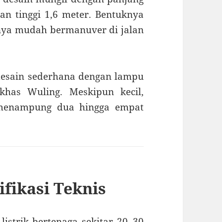
dan tinggi 1,6 meter. Bentuknya
ya mudah bermanuver di jalan
desain sederhana dengan lampu
 khas Wuling. Meskipun kecil,
 menampung dua hingga empat
ifikasi Teknis
istrik bertenaga sekitar 20–30