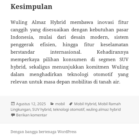
Kesimpulan
Wuling Almaz Hybrid membawa inovasi fitur
canggih yang disesuaikan dengan kebutuhan pasar
Indonesia, mulai dari desain modern, sistem
penggerak efisien, hingga fitur keselamatan
berstandar internasional. Kehadirannya
memperkaya pilihan konsumen di segmen SUV
hybrid, sekaligus menunjukkan komitmen Wuling
dalam menghadirkan teknologi otomotif yang
relevan untuk masa depan mobilitas di tanah air.
Diposkan
Kategori
Tag
Agustus 12, 2025
mobil
Mobil Hybrid
,
Mobil Ramah
pada
Lingkungan
,
SUV hybrid
,
teknologi otomotif
,
wuling almaz hybrid
untuk Inovasi Fitur Canggih Wuling Almaz Hybrid unt
Berikan komentar
Dengan bangga bertenaga WordPress