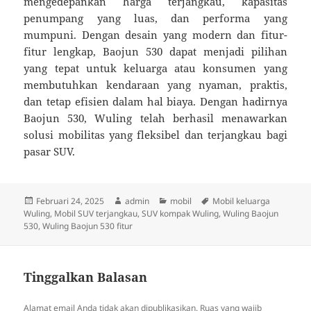
mengedepankan harga terjangkau, kapasitas
penumpang yang luas, dan performa yang
mumpuni. Dengan desain yang modern dan fitur-
fitur lengkap, Baojun 530 dapat menjadi pilihan
yang tepat untuk keluarga atau konsumen yang
membutuhkan kendaraan yang nyaman, praktis,
dan tetap efisien dalam hal biaya. Dengan hadirnya
Baojun 530, Wuling telah berhasil menawarkan
solusi mobilitas yang fleksibel dan terjangkau bagi
pasar SUV.
Diposkan
Penulis
Kategori
Tag
Februari 24, 2025
admin
mobil
Mobil keluarga
pada
Wuling
,
Mobil SUV terjangkau
,
SUV kompak Wuling
,
Wuling Baojun
530
,
Wuling Baojun 530 fitur
Tinggalkan Balasan
Alamat email Anda tidak akan dipublikasikan.
Ruas yang wajib