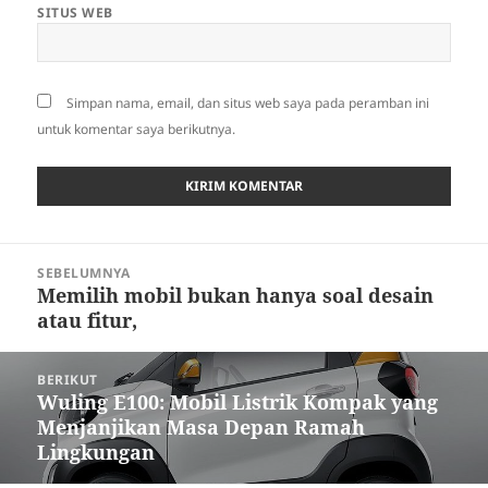
SITUS WEB
Simpan nama, email, dan situs web saya pada peramban ini
untuk komentar saya berikutnya.
Navigasi
SEBELUMNYA
pos
Memilih mobil bukan hanya soal desain
Pos
atau fitur,
sebelumnya:
BERIKUT
Wuling E100: Mobil Listrik Kompak yang
Pos
Menjanjikan Masa Depan Ramah
berikutnya:
Lingkungan