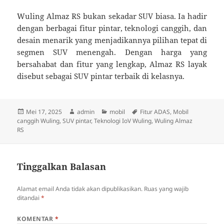
Wuling Almaz RS bukan sekadar SUV biasa. Ia hadir
dengan berbagai fitur pintar, teknologi canggih, dan
desain menarik yang menjadikannya pilihan tepat di
segmen SUV menengah. Dengan harga yang
bersahabat dan fitur yang lengkap, Almaz RS layak
disebut sebagai SUV pintar terbaik di kelasnya.
Diposkan
Penulis
Kategori
Tag
Mei 17, 2025
admin
mobil
Fitur ADAS
,
Mobil
pada
canggih Wuling
,
SUV pintar
,
Teknologi IoV Wuling
,
Wuling Almaz
RS
Tinggalkan Balasan
Alamat email Anda tidak akan dipublikasikan.
Ruas yang wajib
ditandai
*
KOMENTAR
*