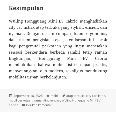
Kesimpulan
Wuling Hongguang Mini EV Cabrio menghadirkan
city car listrik atap terbuka yang stylish, efisien, dan
nyaman. Dengan desain compact, kabin ergonomis,
dan sistem pengisian cepat, kendaraan ini cocok
bagi pengemudi perkotaan yang ingin merasakan
sensasi berkendara berbeda sambil tetap ramah
lingkungan. Hongguang Mini EV Cabrio
membuktikan bahwa mobil listrik dapat praktis,
menyenangkan, dan modern, sekaligus mendukung
mobilitas urban berkelanjutan.
Diposkan
Kategori
Tag
September 18, 2025
mobil
atap terbuka
,
city car listrik
,
pada
mobil perkotaan
,
ramah lingkungan
,
Wuling Hongguang Mini EV
untuk Wuling Hongguang Mini EV Cabrio: City
Cabrio
Berikan komentar