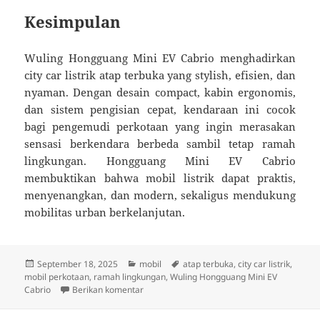
Kesimpulan
Wuling Hongguang Mini EV Cabrio menghadirkan
city car listrik atap terbuka yang stylish, efisien, dan
nyaman. Dengan desain compact, kabin ergonomis,
dan sistem pengisian cepat, kendaraan ini cocok
bagi pengemudi perkotaan yang ingin merasakan
sensasi berkendara berbeda sambil tetap ramah
lingkungan. Hongguang Mini EV Cabrio
membuktikan bahwa mobil listrik dapat praktis,
menyenangkan, dan modern, sekaligus mendukung
mobilitas urban berkelanjutan.
Diposkan
Kategori
Tag
September 18, 2025
mobil
atap terbuka
,
city car listrik
,
pada
mobil perkotaan
,
ramah lingkungan
,
Wuling Hongguang Mini EV
untuk Wuling Hongguang Mini EV Cabrio: City
Cabrio
Berikan komentar