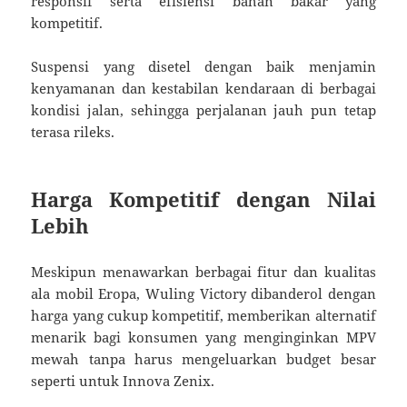
responsif serta efisiensi bahan bakar yang
kompetitif.
Suspensi yang disetel dengan baik menjamin
kenyamanan dan kestabilan kendaraan di berbagai
kondisi jalan, sehingga perjalanan jauh pun tetap
terasa rileks.
Harga Kompetitif dengan Nilai
Lebih
Meskipun menawarkan berbagai fitur dan kualitas
ala mobil Eropa, Wuling Victory dibanderol dengan
harga yang cukup kompetitif, memberikan alternatif
menarik bagi konsumen yang menginginkan MPV
mewah tanpa harus mengeluarkan budget besar
seperti untuk Innova Zenix.