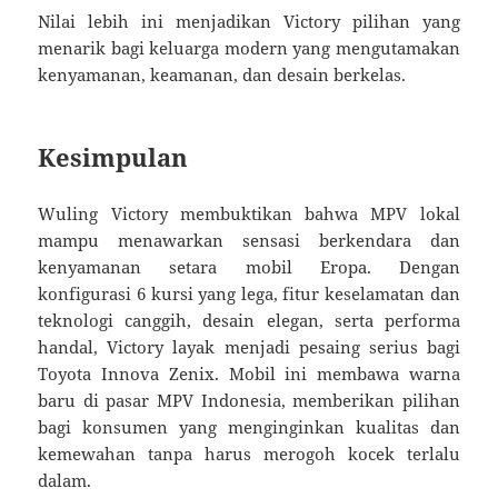
Nilai lebih ini menjadikan Victory pilihan yang
menarik bagi keluarga modern yang mengutamakan
kenyamanan, keamanan, dan desain berkelas.
Kesimpulan
Wuling Victory membuktikan bahwa MPV lokal
mampu menawarkan sensasi berkendara dan
kenyamanan setara mobil Eropa. Dengan
konfigurasi 6 kursi yang lega, fitur keselamatan dan
teknologi canggih, desain elegan, serta performa
handal, Victory layak menjadi pesaing serius bagi
Toyota Innova Zenix. Mobil ini membawa warna
baru di pasar MPV Indonesia, memberikan pilihan
bagi konsumen yang menginginkan kualitas dan
kemewahan tanpa harus merogoh kocek terlalu
dalam.