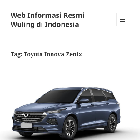
Web Informasi Resmi
Wuling di Indonesia
MENU
DAN
WIDGET
Tag:
Toyota Innova Zenix