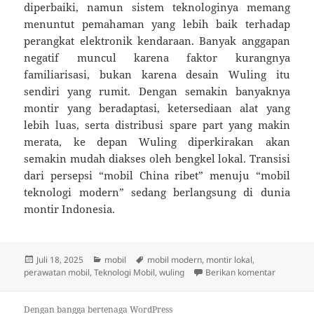
diperbaiki, namun sistem teknologinya memang
menuntut pemahaman yang lebih baik terhadap
perangkat elektronik kendaraan. Banyak anggapan
negatif muncul karena faktor kurangnya
familiarisasi, bukan karena desain Wuling itu
sendiri yang rumit. Dengan semakin banyaknya
montir yang beradaptasi, ketersediaan alat yang
lebih luas, serta distribusi spare part yang makin
merata, ke depan Wuling diperkirakan akan
semakin mudah diakses oleh bengkel lokal. Transisi
dari persepsi “mobil China ribet” menuju “mobil
teknologi modern” sedang berlangsung di dunia
montir Indonesia.
Diposkan
Kategori
Tag
Juli 18, 2025
mobil
mobil modern
,
montir lokal
,
pada
untuk Wul
perawatan mobil
,
Teknologi Mobil
,
wuling
Berikan komentar
Dengan bangga bertenaga WordPress