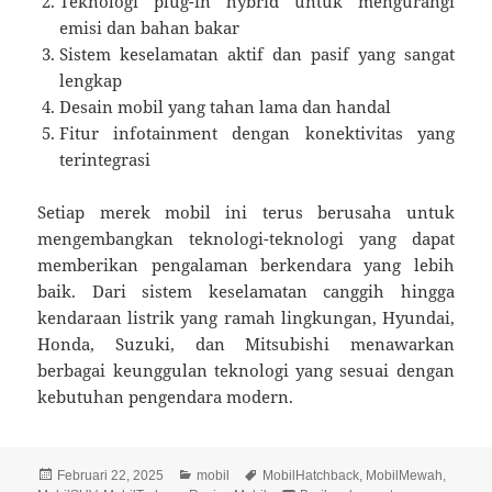
Teknologi plug-in hybrid untuk mengurangi
emisi dan bahan bakar
Sistem keselamatan aktif dan pasif yang sangat
lengkap
Desain mobil yang tahan lama dan handal
Fitur infotainment dengan konektivitas yang
terintegrasi
Setiap merek mobil ini terus berusaha untuk
mengembangkan teknologi-teknologi yang dapat
memberikan pengalaman berkendara yang lebih
baik. Dari sistem keselamatan canggih hingga
kendaraan listrik yang ramah lingkungan, Hyundai,
Honda, Suzuki, dan Mitsubishi menawarkan
berbagai keunggulan teknologi yang sesuai dengan
kebutuhan pengendara modern.
Diposkan
Kategori
Tag
Februari 22, 2025
mobil
MobilHatchback
,
MobilMewah
,