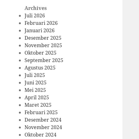
Archives
Juli 2026
Februari 2026
Januari 2026
Desember 2025
November 2025
Oktober 2025
September 2025
Agustus 2025
Juli 2025
Juni 2025
Mei 2025
April 2025
Maret 2025
Februari 2025
Desember 2024
November 2024
Oktober 2024