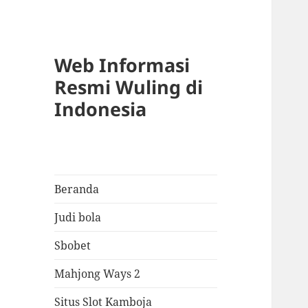
Web Informasi
Resmi Wuling di
Indonesia
Beranda
Judi bola
Sbobet
Mahjong Ways 2
Situs Slot Kamboja