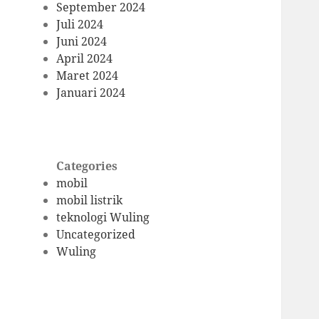
September 2024
Juli 2024
Juni 2024
April 2024
Maret 2024
Januari 2024
Categories
mobil
mobil listrik
teknologi Wuling
Uncategorized
Wuling