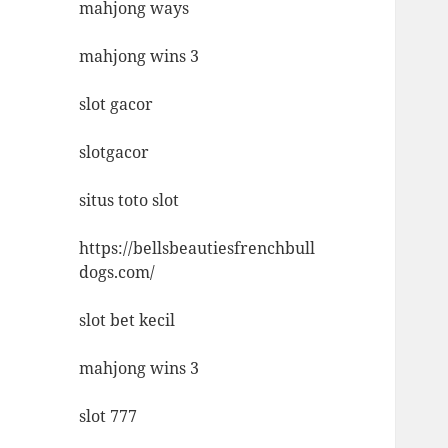
mahjong ways
mahjong wins 3
slot gacor
slotgacor
situs toto slot
https://bellsbeautiesfrenchbull
dogs.com/
slot bet kecil
mahjong wins 3
slot 777