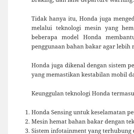
Tidak hanya itu, Honda juga menged
melalui teknologi mesin yang hema
beberapa model Honda membantu
penggunaan bahan bakar agar lebih r
Honda juga dikenal dengan sistem p
yang memastikan kestabilan mobil da
Keunggulan teknologi Honda termasu
Honda Sensing untuk keselamatan p
Mesin hemat bahan bakar dengan tek
Sistem infotainment yang terhubung