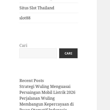
Situs Slot Thailand
slot88
Cari
CARI
Recent Posts
Strategi Wuling Menguasai
Persaingan Mobil Listrik 2026
Perjalanan Wuling
Membangun Kepercayaan di