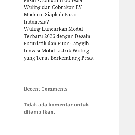
Pasar Otomotif Indonesia
Wuling dan Gebrakan EV
Modern: Siapkah Pasar
Indonesia?
Wuling Luncurkan Model
Terbaru 2026 dengan Desain
Futuristik dan Fitur Canggih
Inovasi Mobil Listrik Wuling
yang Terus Berkembang Pesat
Recent Comments
Tidak ada komentar untuk
ditampilkan.