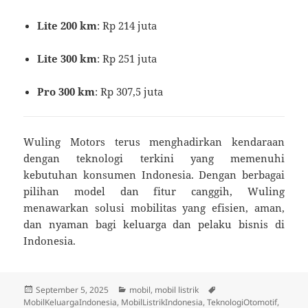
Lite 200 km
: Rp 214 juta
Lite 300 km
: Rp 251 juta
Pro 300 km
: Rp 307,5 juta
Wuling Motors terus menghadirkan kendaraan
dengan teknologi terkini yang memenuhi
kebutuhan konsumen Indonesia. Dengan berbagai
pilihan model dan fitur canggih, Wuling
menawarkan solusi mobilitas yang efisien, aman,
dan nyaman bagi keluarga dan pelaku bisnis di
Indonesia.
Diposkan
Kategori
Tag
September 5, 2025
mobil
,
mobil listrik
pada
MobilKeluargaIndonesia
,
MobilListrikIndonesia
,
TeknologiOtomotif
,