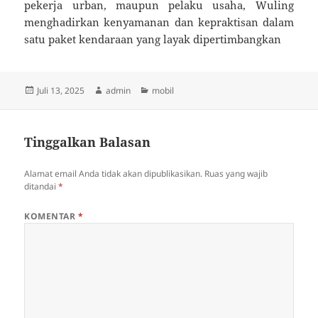
pekerja urban, maupun pelaku usaha, Wuling
menghadirkan kenyamanan dan kepraktisan dalam
satu paket kendaraan yang layak dipertimbangkan
Diposkan
Penulis
Kategori
Juli 13, 2025
admin
mobil
pada
Tinggalkan Balasan
Alamat email Anda tidak akan dipublikasikan.
Ruas yang wajib
ditandai
*
KOMENTAR
*