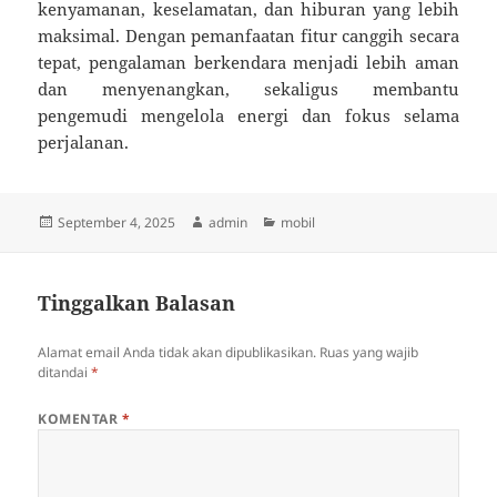
kenyamanan, keselamatan, dan hiburan yang lebih
maksimal. Dengan pemanfaatan fitur canggih secara
tepat, pengalaman berkendara menjadi lebih aman
dan menyenangkan, sekaligus membantu
pengemudi mengelola energi dan fokus selama
perjalanan.
Diposkan
Penulis
Kategori
September 4, 2025
admin
mobil
pada
Tinggalkan Balasan
Alamat email Anda tidak akan dipublikasikan.
Ruas yang wajib
ditandai
*
KOMENTAR
*