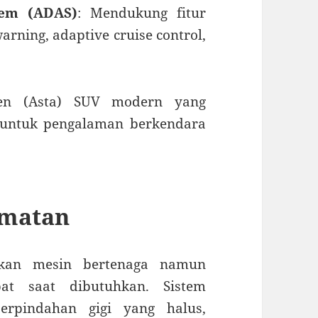
tem (ADAS)
: Mendukung fitur
arning, adaptive cruise control,
chen (Asta) SUV modern yang
 untuk pengalaman berkendara
amatan
rkan mesin bertenaga namun
pat saat dibutuhkan. Sistem
erpindahan gigi yang halus,