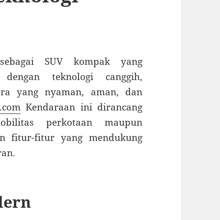
 sebagai SUV kompak yang
dengan teknologi canggih,
ara yang nyaman, aman, dan
s.com
Kendaraan ini dirancang
bilitas perkotaan maupun
n fitur-fitur yang mendukung
ran.
dern