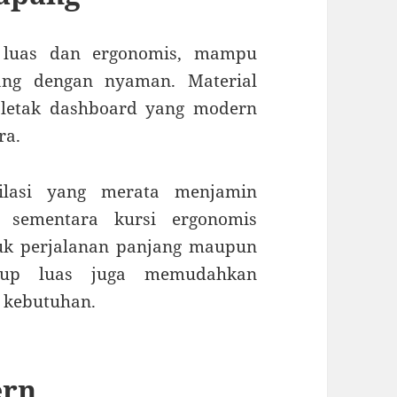
 luas dan ergonomis, mampu
ng dengan nyaman. Material
ta letak dashboard yang modern
ra.
ilasi yang merata menjamin
 sementara kursi ergonomis
uk perjalanan panjang maupun
kup luas juga memudahkan
 kebutuhan.
ern