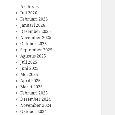
Archives
Juli 2026
Februari 2026
Januari 2026
Desember 2025
November 2025
Oktober 2025
September 2025
Agustus 2025
Juli 2025
Juni 2025
Mei 2025
April 2025
Maret 2025
Februari 2025
Desember 2024
November 2024
Oktober 2024