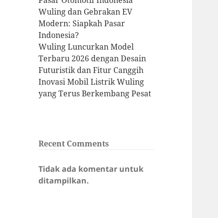
Pasar Otomotif Indonesia
Wuling dan Gebrakan EV
Modern: Siapkah Pasar
Indonesia?
Wuling Luncurkan Model
Terbaru 2026 dengan Desain
Futuristik dan Fitur Canggih
Inovasi Mobil Listrik Wuling
yang Terus Berkembang Pesat
Recent Comments
Tidak ada komentar untuk
ditampilkan.