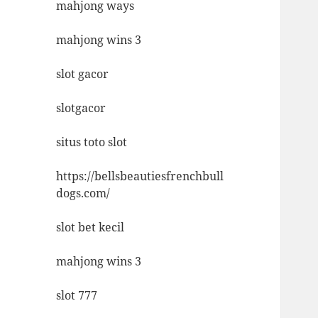
mahjong ways
mahjong wins 3
slot gacor
slotgacor
situs toto slot
https://bellsbeautiesfrenchbull
dogs.com/
slot bet kecil
mahjong wins 3
slot 777