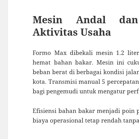
Mesin Andal dan
Aktivitas Usaha
Formo Max dibekali mesin 1.2 lite
hemat bahan bakar. Mesin ini cu
beban berat di berbagai kondisi jal
kota. Transmisi manual 5 percepata
bagi pengemudi untuk mengatur perf
Efisiensi bahan bakar menjadi poin
biaya operasional tetap rendah tanp