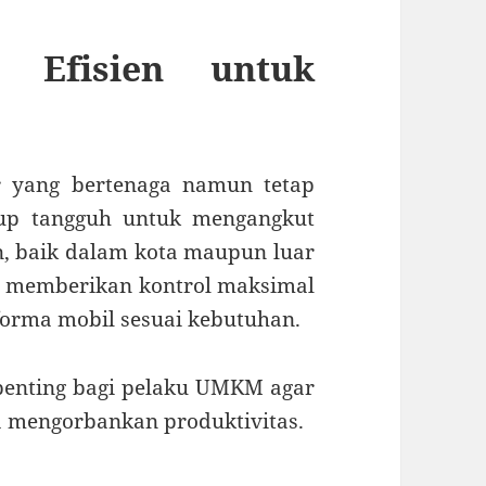
 Efisien untuk
r yang bertenaga namun tetap
kup tangguh untuk mengangkut
an, baik dalam kota maupun luar
n memberikan kontrol maksimal
orma mobil sesuai kebutuhan.
 penting bagi pelaku UMKM agar
a mengorbankan produktivitas.