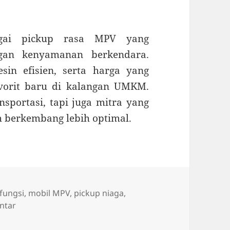
gai pickup rasa MPV yang
gan kenyamanan berkendara.
in efisien, serta harga yang
vorit baru di kalangan UMKM.
sportasi, tapi juga mitra yang
 berkembang lebih optimal.
fungsi
,
mobil MPV
,
pickup niaga
,
untuk Wuling Formo Max: Pickup Rasa MPV yang Lagi
ntar