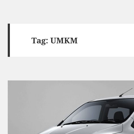
Tag:
UMKM