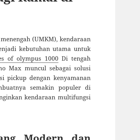
an menengah (UMKM), kendaraan
enjadi kebutuhan utama untuk
es of olympus 1000
Di tengah
mo Max muncul sebagai solusi
si pickup dengan kenyamanan
mbuatnya semakin populer di
ginkan kendaraan multifungsi
yang Modern dan