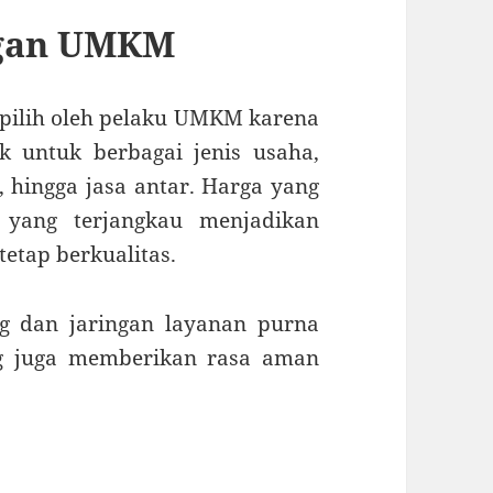
ngan UMKM
pilih oleh pelaku UMKM karena
ok untuk berbagai jenis usaha,
g, hingga jasa antar. Harga yang
n yang terjangkau menjadikan
etap berkualitas.
ng dan jaringan layanan purna
ng juga memberikan rasa aman