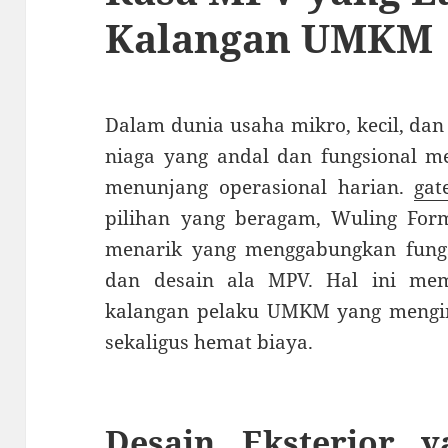
Kalangan UMKM
Dalam dunia usaha mikro, kecil, d
niaga yang andal dan fungsional m
menunjang operasional harian.
gat
pilihan yang beragam, Wuling For
menarik yang menggabungkan fung
dan desain ala MPV. Hal ini me
kalangan pelaku UMKM yang mengin
sekaligus hemat biaya.
Desain Eksterior 