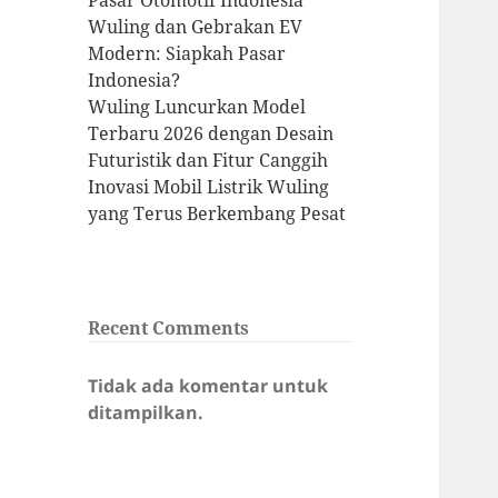
Pasar Otomotif Indonesia
Wuling dan Gebrakan EV
Modern: Siapkah Pasar
Indonesia?
Wuling Luncurkan Model
Terbaru 2026 dengan Desain
Futuristik dan Fitur Canggih
Inovasi Mobil Listrik Wuling
yang Terus Berkembang Pesat
Recent Comments
Tidak ada komentar untuk
ditampilkan.