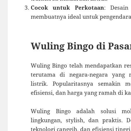
Cocok untuk Perkotaan
: Desain
membuatnya ideal untuk pengendara 
Wuling Bingo di Pasa
Wuling Bingo telah mendapatkan resp
terutama di negara-negara yang
listrik. Popularitasnya semakin m
efisiensi, dan harga yang ramah di k
Wuling Bingo adalah solusi mo
lingkungan, stylish, dan praktis.
teknologi canggih, dan efisiensi tinggi