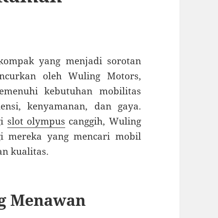
 kompak yang menjadi sorotan
uncurkan oleh Wuling Motors,
emenuhi kebutuhan mobilitas
ensi, kenyamanan, dan gaya.
gi
slot olympus
canggih, Wuling
gi mereka yang mencari mobil
n kualitas.
ng Menawan