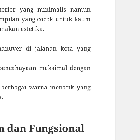
sterior yang minimalis namun
ampilan yang cocok untuk kaum
akan estetika.
nuver di jalanan kota yang
pencahayaan maksimal dengan
berbagai warna menarik yang
a.
n dan Fungsional