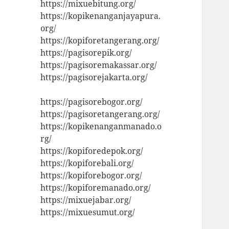
https://mixuebitung.org/
https://kopikenanganjayapura.
org/
https://kopiforetangerang.org/
https://pagisorepik.org/
https://pagisoremakassar.org/
https://pagisorejakarta.org/
https://pagisorebogor.org/
https://pagisoretangerang.org/
https://kopikenanganmanado.o
rg/
https://kopiforedepok.org/
https://kopiforebali.org/
https://kopiforebogor.org/
https://kopiforemanado.org/
https://mixuejabar.org/
https://mixuesumut.org/