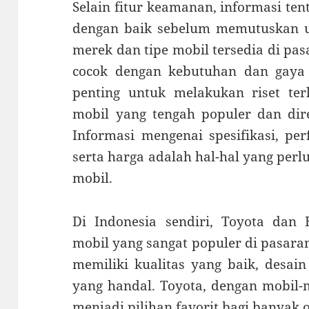
Selain fitur keamanan, informasi te
dengan baik sebelum memutuskan u
merek dan tipe mobil tersedia di pa
cocok dengan kebutuhan dan gaya 
penting untuk melakukan riset ter
mobil yang tengah populer dan dir
Informasi mengenai spesifikasi, pe
serta harga adalah hal-hal yang per
mobil.
Di Indonesia sendiri, Toyota da
mobil yang sangat populer di pasara
memiliki kualitas yang baik, desai
yang handal. Toyota, dengan mobil-
menjadi pilihan favorit bagi banyak 