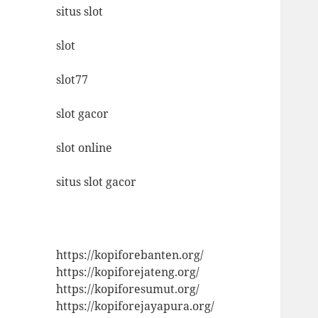
situs slot
slot
slot77
slot gacor
slot online
situs slot gacor
https://kopiforebanten.org/
https://kopiforejateng.org/
https://kopiforesumut.org/
https://kopiforejayapura.org/