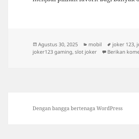
Diposkan
Kategori
Tag
Agustus 30, 2025
mobil
joker 123
,
pada
joker123 gaming
,
slot joker
Berikan kom
Dengan bangga bertenaga WordPress