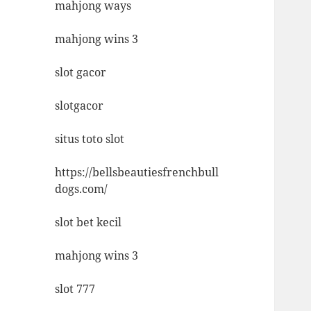
mahjong ways
mahjong wins 3
slot gacor
slotgacor
situs toto slot
https://bellsbeautiesfrenchbull
dogs.com/
slot bet kecil
mahjong wins 3
slot 777