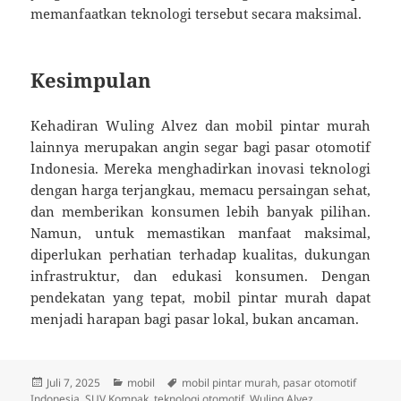
memanfaatkan teknologi tersebut secara maksimal.
Kesimpulan
Kehadiran Wuling Alvez dan mobil pintar murah
lainnya merupakan angin segar bagi pasar otomotif
Indonesia. Mereka menghadirkan inovasi teknologi
dengan harga terjangkau, memacu persaingan sehat,
dan memberikan konsumen lebih banyak pilihan.
Namun, untuk memastikan manfaat maksimal,
diperlukan perhatian terhadap kualitas, dukungan
infrastruktur, dan edukasi konsumen. Dengan
pendekatan yang tepat, mobil pintar murah dapat
menjadi harapan bagi pasar lokal, bukan ancaman.
Diposkan
Kategori
Tag
Juli 7, 2025
mobil
mobil pintar murah
,
pasar otomotif
pada
Indonesia
,
SUV Kompak
,
teknologi otomotif
,
Wuling Alvez