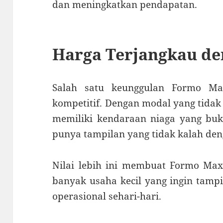
dan meningkatkan pendapatan.
Harga Terjangkau de
Salah satu keunggulan Formo Ma
kompetitif. Dengan modal yang tidak
memiliki kendaraan niaga yang buka
punya tampilan yang tidak kalah d
Nilai lebih ini membuat Formo Max
banyak usaha kecil yang ingin tampi
operasional sehari-hari.