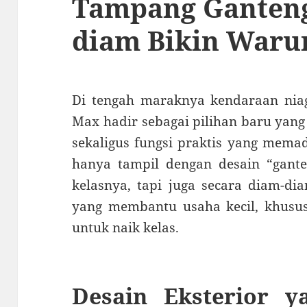
Tampang Ganteng
diam Bikin Waru
Di tengah maraknya kendaraan niag
Max hadir sebagai pilihan baru ya
sekaligus fungsi praktis yang mema
hanya tampil dengan desain “gante
kelasnya, tapi juga secara diam-d
yang membantu usaha kecil, khusus
untuk naik kelas.
Desain Eksterior 