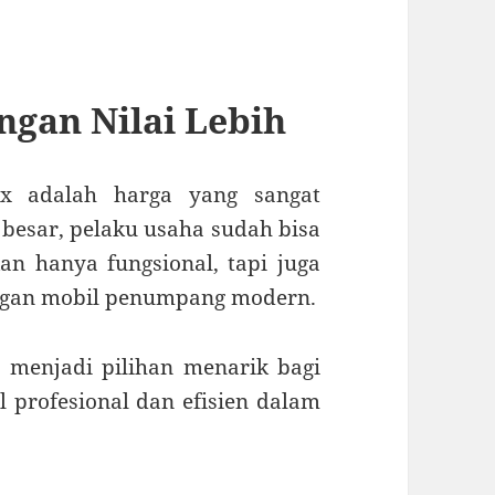
ngan Nilai Lebih
x adalah harga yang sangat
 besar, pelaku usaha sudah bisa
n hanya fungsional, tapi juga
engan mobil penumpang modern.
 menjadi pilihan menarik bagi
l profesional dan efisien dalam