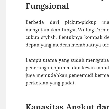
Fungsional
Berbeda dari pickup-pickup 
mengutamakan fungsi, Wuling Formo
cukup stylish. Bentuknya kompak den
depan yang modern membuatnya terli
Lampu utama yang sudah mengguna
penerangan optimal dan kesan mobil
juga memudahkan pengemudi bermanu
perkotaan yang padat.
Kapasitas Angkut da