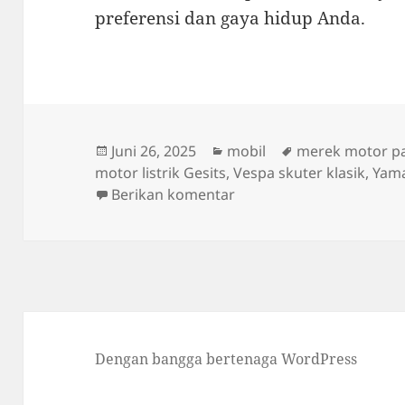
preferensi dan gaya hidup Anda.
Diposkan
Kategori
Tag
Juni 26, 2025
mobil
merek motor pal
pada
motor listrik Gesits
,
Vespa skuter klasik
,
Yama
untuk Ini Dia Merek Moto
Berikan komentar
Dengan bangga bertenaga WordPress