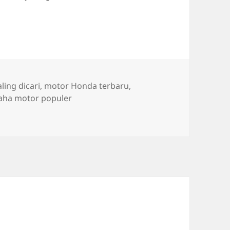
ing dicari
,
motor Honda terbaru
,
ha motor populer
r Paling Dicari Tahun Ini: Honda, Yamaha, Vespa, Gesits!