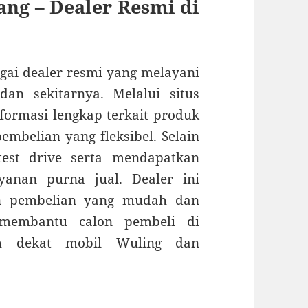
ang – Dealer Resmi di
gai dealer resmi yang melayani
an sekitarnya. Melalui situs
ormasi lengkap terkait produk
mbelian yang fleksibel. Selain
test drive serta mendapatkan
yanan purna jual. Dealer ini
n pembelian yang mudah dan
 membantu calon pembeli di
ih dekat mobil Wuling dan