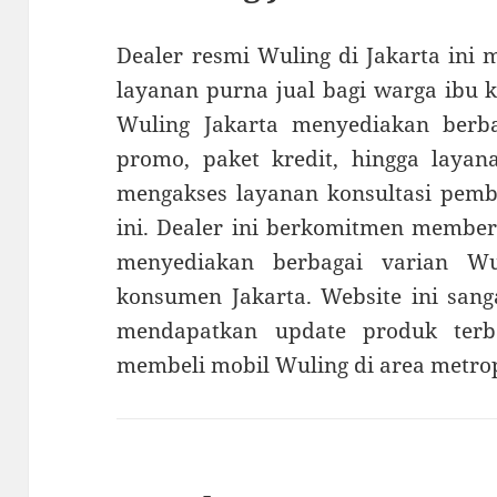
Dealer resmi Wuling di Jakarta ini 
layanan purna jual bagi warga ibu k
Wuling Jakarta menyediakan berbag
promo, paket kredit, hingga layan
mengakses layanan konsultasi pembe
ini. Dealer ini berkomitmen member
menyediakan berbagai varian Wu
konsumen Jakarta. Website ini sang
mendapatkan update produk ter
membeli mobil Wuling di area metrop