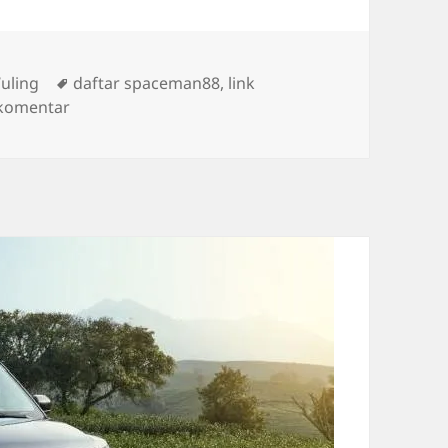
Tag
uling
daftar spaceman88
,
link
untuk Mengenal 5 Situs Resmi Wuling di Indones
 komentar