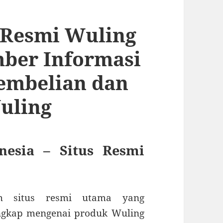
 Resmi Wuling
mber Informasi
embelian dan
uling
nesia – Situs Resmi
ah situs resmi utama yang
ngkap mengenai produk Wuling