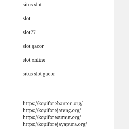
situs slot
slot
slot77
slot gacor
slot online
situs slot gacor
https://kopiforebanten.org/
https://kopiforejateng.org/
https://kopiforesumut.org/
https://kopiforejayapura.org/