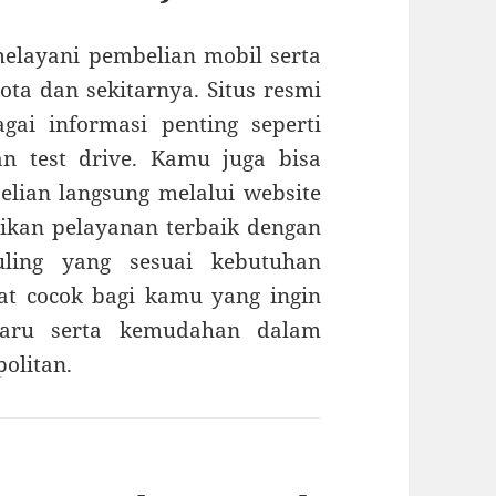
melayani pembelian mobil serta
ota dan sekitarnya. Situs resmi
ai informasi penting seperti
an test drive. Kamu juga bisa
lian langsung melalui website
ikan pelayanan terbaik dengan
ling yang sesuai kebutuhan
at cocok bagi kamu yang ingin
baru serta kemudahan dalam
olitan.