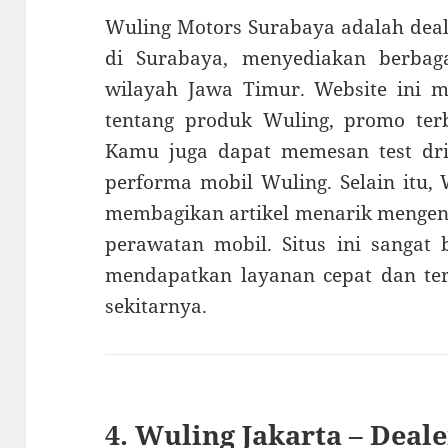
Wuling Motors Surabaya adalah deal
di Surabaya, menyediakan berbag
wilayah Jawa Timur. Website ini m
tentang produk Wuling, promo terb
Kamu juga dapat memesan test dr
performa mobil Wuling. Selain itu,
membagikan artikel menarik mengena
perawatan mobil. Situs ini sangat
mendapatkan layanan cepat dan ter
sekitarnya.
4. Wuling Jakarta – Deale