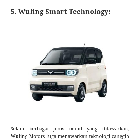
5. Wuling Smart Technology:
Selain berbagai jenis mobil yang ditawarkan,
Wuling Motors juga menawarkan teknologi canggih