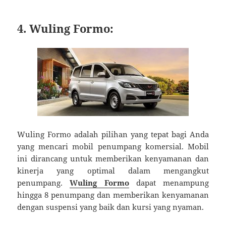
4. Wuling Formo:
Wuling Formo adalah pilihan yang tepat bagi Anda
yang mencari mobil penumpang komersial. Mobil
ini dirancang untuk memberikan kenyamanan dan
kinerja yang optimal dalam mengangkut
penumpang.
Wuling Formo
dapat menampung
hingga 8 penumpang dan memberikan kenyamanan
dengan suspensi yang baik dan kursi yang nyaman.