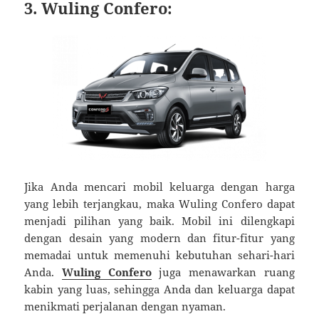
3. Wuling Confero:
Jika Anda mencari mobil keluarga dengan harga
yang lebih terjangkau, maka Wuling Confero dapat
menjadi pilihan yang baik. Mobil ini dilengkapi
dengan desain yang modern dan fitur-fitur yang
memadai untuk memenuhi kebutuhan sehari-hari
Anda.
Wuling Confero
juga menawarkan ruang
kabin yang luas, sehingga Anda dan keluarga dapat
menikmati perjalanan dengan nyaman.