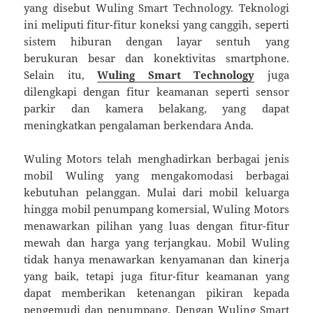
yang disebut Wuling Smart Technology. Teknologi
ini meliputi fitur-fitur koneksi yang canggih, seperti
sistem hiburan dengan layar sentuh yang
berukuran besar dan konektivitas smartphone.
Selain itu,
Wuling Smart Technology
juga
dilengkapi dengan fitur keamanan seperti sensor
parkir dan kamera belakang, yang dapat
meningkatkan pengalaman berkendara Anda.
Wuling Motors telah menghadirkan berbagai jenis
mobil Wuling yang mengakomodasi berbagai
kebutuhan pelanggan. Mulai dari mobil keluarga
hingga mobil penumpang komersial, Wuling Motors
menawarkan pilihan yang luas dengan fitur-fitur
mewah dan harga yang terjangkau. Mobil Wuling
tidak hanya menawarkan kenyamanan dan kinerja
yang baik, tetapi juga fitur-fitur keamanan yang
dapat memberikan ketenangan pikiran kepada
pengemudi dan penumpang. Dengan Wuling Smart