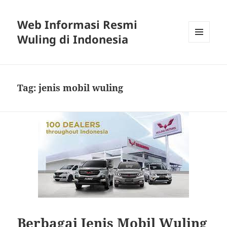
Web Informasi Resmi
Wuling di Indonesia
MENU
DAN
WIDGET
Tag:
jenis mobil wuling
Berbagai Jenis Mobil Wuling