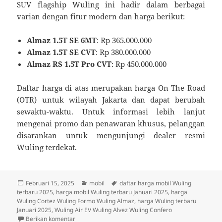
SUV flagship Wuling ini hadir dalam berbagai
varian dengan fitur modern dan harga berikut:
Almaz 1.5T SE 6MT
: Rp 365.000.000
Almaz 1.5T SE CVT
: Rp 380.000.000
Almaz RS 1.5T Pro CVT
: Rp 450.000.000
Daftar harga di atas merupakan harga On The Road
(OTR) untuk wilayah Jakarta dan dapat berubah
sewaktu-waktu. Untuk informasi lebih lanjut
mengenai promo dan penawaran khusus, pelanggan
disarankan untuk mengunjungi dealer resmi
Wuling terdekat.
Diposkan
Kategori
Tag
Februari 15, 2025
mobil
daftar harga mobil Wuling
pada
terbaru 2025
,
harga mobil Wuling terbaru Januari 2025
,
harga
Wuling Cortez Wuling Formo Wuling Almaz
,
harga Wuling terbaru
Januari 2025
,
Wuling Air EV Wuling Alvez Wuling Confero
untuk Daftar Harga Mobil Wuling Terbaru Januari 20
Berikan komentar