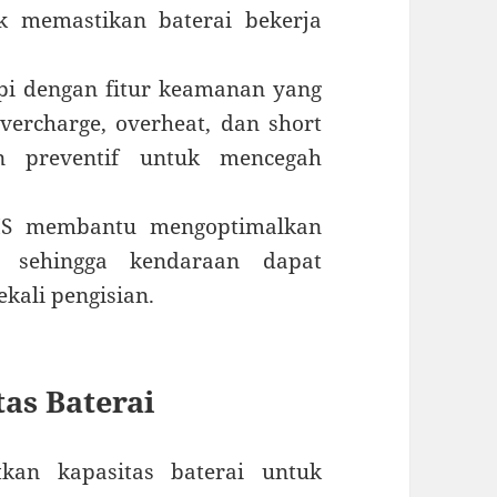
uk memastikan baterai bekerja
api dengan fitur keamanan yang
vercharge, overheat, dan short
an preventif untuk mencegah
 membantu mengoptimalkan
, sehingga kendaraan dapat
kali pengisian.
as Baterai
kan kapasitas baterai untuk