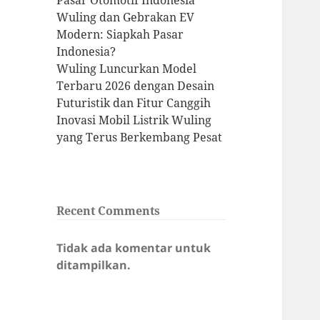
Pasar Otomotif Indonesia
Wuling dan Gebrakan EV
Modern: Siapkah Pasar
Indonesia?
Wuling Luncurkan Model
Terbaru 2026 dengan Desain
Futuristik dan Fitur Canggih
Inovasi Mobil Listrik Wuling
yang Terus Berkembang Pesat
Recent Comments
Tidak ada komentar untuk
ditampilkan.