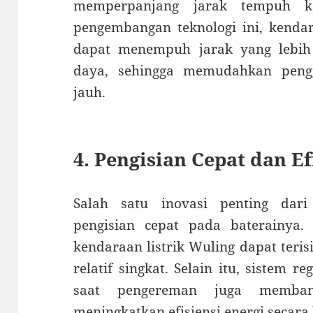
memperpanjang jarak tempuh ke
pengembangan teknologi ini, kendar
dapat menempuh jarak yang lebih 
daya, sehingga memudahkan peng
jauh.
4.
Pengisian Cepat dan Ef
Salah satu inovasi penting da
pengisian cepat pada baterainya. 
kendaraan listrik Wuling dapat teri
relatif singkat. Selain itu, sistem 
saat pengereman juga membant
meningkatkan efisiensi energi secara