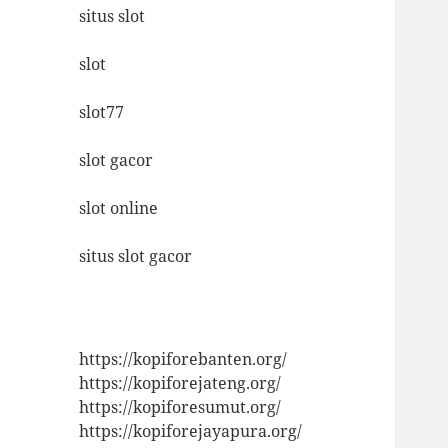
situs slot
slot
slot77
slot gacor
slot online
situs slot gacor
https://kopiforebanten.org/
https://kopiforejateng.org/
https://kopiforesumut.org/
https://kopiforejayapura.org/