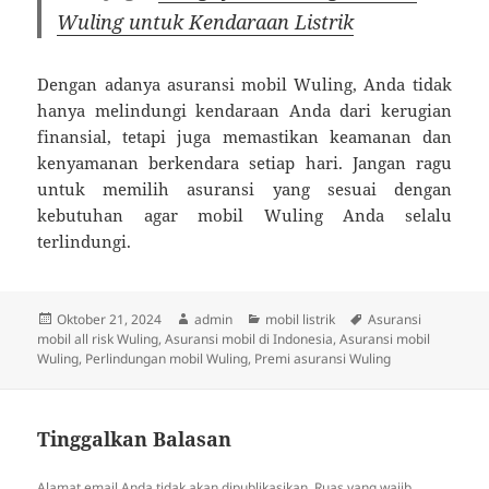
Wuling untuk Kendaraan Listrik
Dengan adanya asuransi mobil Wuling, Anda tidak
hanya melindungi kendaraan Anda dari kerugian
finansial, tetapi juga memastikan keamanan dan
kenyamanan berkendara setiap hari. Jangan ragu
untuk memilih asuransi yang sesuai dengan
kebutuhan agar mobil Wuling Anda selalu
terlindungi.
Diposkan
Penulis
Kategori
Tag
Oktober 21, 2024
admin
mobil listrik
Asuransi
pada
mobil all risk Wuling
,
Asuransi mobil di Indonesia
,
Asuransi mobil
Wuling
,
Perlindungan mobil Wuling
,
Premi asuransi Wuling
Tinggalkan Balasan
Alamat email Anda tidak akan dipublikasikan.
Ruas yang wajib