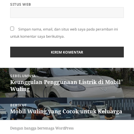
SITUS WEB
Simpan nama, email, dan situs web saya pada peramban ini
untuk komentar saya berikutnya.
Navigasi
SEBELUMNYA
pos
Keunggulan Penggunaan Listrik di Mobil
Pos
Wuling
sebelumnya:
BERIKUT
Mobil Wuling yang Cocok untuk Keluarga
Pos
berikutnya:
Dengan bangga bertenaga WordPress