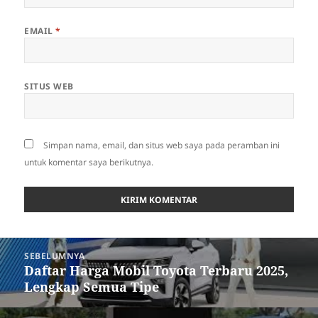
EMAIL
*
SITUS WEB
Simpan nama, email, dan situs web saya pada peramban ini
untuk komentar saya berikutnya.
Navigasi
SEBELUMNYA
pos
Daftar Harga Mobil Toyota Terbaru 2025,
Pos
Lengkap Semua Tipe
sebelumnya: