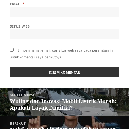
EMAIL
*
SITUS WEB
Simpan nama, email, dan situs web saya pada peramban ini
untuk komentar saya berikutnya.
Navigasi
SEBELUMNYA
pos
Wuling dan Inovasi Mobil Listrik Murah:
Pos
Apakah Layak Dimiliki?
sebelumnya:
BERIKUT