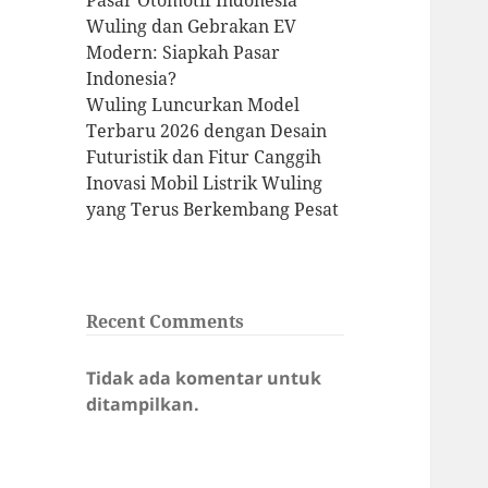
Pasar Otomotif Indonesia
Wuling dan Gebrakan EV
Modern: Siapkah Pasar
Indonesia?
Wuling Luncurkan Model
Terbaru 2026 dengan Desain
Futuristik dan Fitur Canggih
Inovasi Mobil Listrik Wuling
yang Terus Berkembang Pesat
Recent Comments
Tidak ada komentar untuk
ditampilkan.