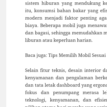
sistem hiburan yang mendukung k
itu, konsumsi bahan bakar yang efi
modern menjadi faktor penting ag
biaya. Beberapa mobil juga menawar
dan bagasi, sehingga memudahkan
liburan atau keperluan harian.
Baca juga: Tips Memilih Mobil Sesua
Selain fitur teknis, desain interior
kenyamanan dan pengalaman berkend
dan tata letak dashboard yang ergo
fokus dan penumpang merasa leb
teknologi, kenyamanan, dan efisie