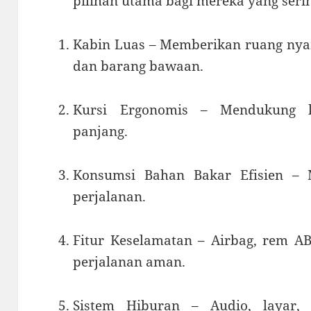
pilihan utama bagi mereka yang seri
Kabin Luas – Memberikan ruang ny
dan barang bawaan.
Kursi Ergonomis – Mendukung k
panjang.
Konsumsi Bahan Bakar Efisien – 
perjalanan.
Fitur Keselamatan – Airbag, rem ABS
perjalanan aman.
Sistem Hiburan – Audio, layar,