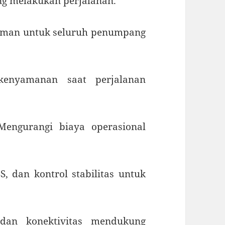
ng melakukan perjalanan.
aman untuk seluruh penumpang
enyamanan saat perjalanan
Mengurangi biaya operasional
, dan kontrol stabilitas untuk
 dan konektivitas mendukung