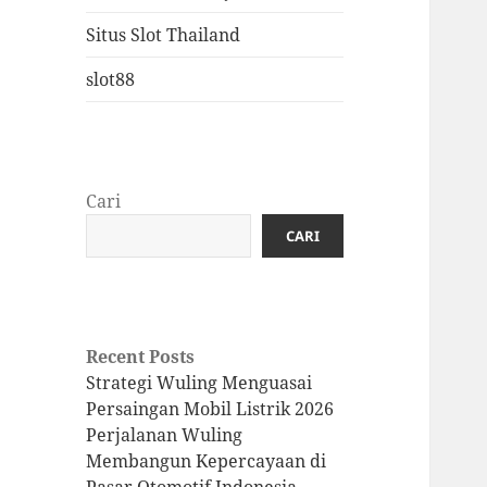
Situs Slot Thailand
slot88
Cari
CARI
Recent Posts
Strategi Wuling Menguasai
Persaingan Mobil Listrik 2026
Perjalanan Wuling
Membangun Kepercayaan di