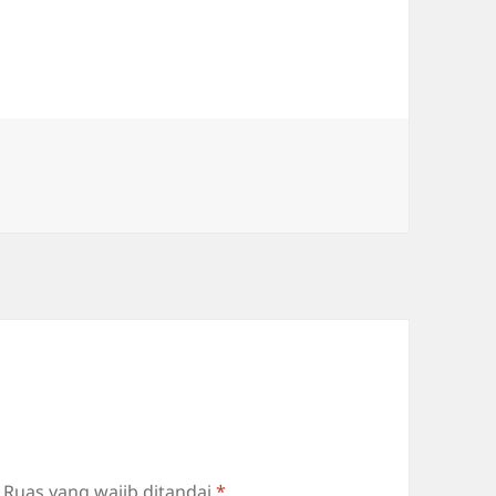
i
Ruas yang wajib ditandai
*