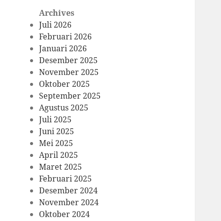
Archives
Juli 2026
Februari 2026
Januari 2026
Desember 2025
November 2025
Oktober 2025
September 2025
Agustus 2025
Juli 2025
Juni 2025
Mei 2025
April 2025
Maret 2025
Februari 2025
Desember 2024
November 2024
Oktober 2024