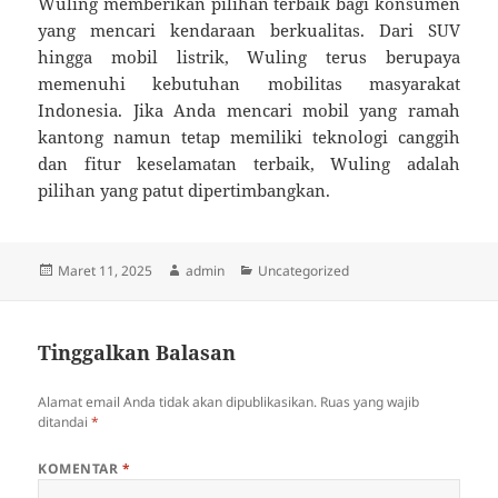
Wuling memberikan pilihan terbaik bagi konsumen
yang mencari kendaraan berkualitas. Dari SUV
hingga mobil listrik, Wuling terus berupaya
memenuhi kebutuhan mobilitas masyarakat
Indonesia. Jika Anda mencari mobil yang ramah
kantong namun tetap memiliki teknologi canggih
dan fitur keselamatan terbaik, Wuling adalah
pilihan yang patut dipertimbangkan.
Diposkan
Penulis
Kategori
Maret 11, 2025
admin
Uncategorized
pada
Tinggalkan Balasan
Alamat email Anda tidak akan dipublikasikan.
Ruas yang wajib
ditandai
*
KOMENTAR
*