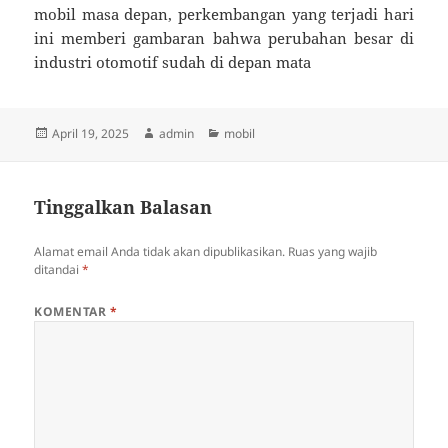
mobil masa depan, perkembangan yang terjadi hari
ini memberi gambaran bahwa perubahan besar di
industri otomotif sudah di depan mata
Diposkan
Penulis
Kategori
April 19, 2025
admin
mobil
pada
Tinggalkan Balasan
Alamat email Anda tidak akan dipublikasikan.
Ruas yang wajib
ditandai
*
KOMENTAR
*