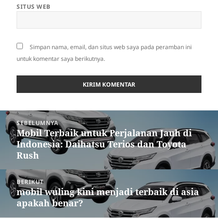
SITUS WEB
Simpan nama, email, dan situs web saya pada peramban ini
untuk komentar saya berikutnya.
Navigasi
SEBELUMNYA
pos
Mobil Terbaik untuk Perjalanan Jauh di
Pos
Indonesia: Daihatsu Terios dan Toyota
sebelumnya:
Rush
BERIKUT
mobil wuling kini menjadi terbaik di asia
Pos
apakah benar?
berikutnya: