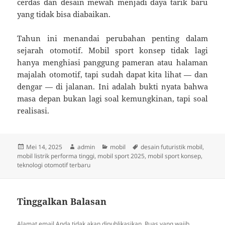
cerdas dan desain mewah menjadi daya tarik baru
yang tidak bisa diabaikan.
Tahun ini menandai perubahan penting dalam
sejarah otomotif. Mobil sport konsep tidak lagi
hanya menghiasi panggung pameran atau halaman
majalah otomotif, tapi sudah dapat kita lihat — dan
dengar — di jalanan. Ini adalah bukti nyata bahwa
masa depan bukan lagi soal kemungkinan, tapi soal
realisasi.
Diposkan
Penulis
Kategori
Tag
Mei 14, 2025
admin
mobil
desain futuristik mobil
,
pada
mobil listrik performa tinggi
,
mobil sport 2025
,
mobil sport konsep
,
teknologi otomotif terbaru
Tinggalkan Balasan
Alamat email Anda tidak akan dipublikasikan.
Ruas yang wajib