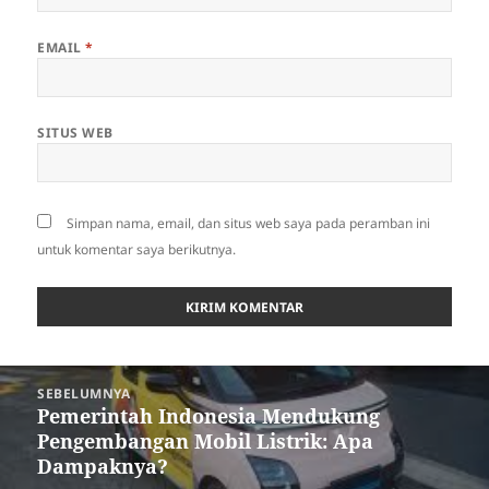
EMAIL
*
SITUS WEB
Simpan nama, email, dan situs web saya pada peramban ini
untuk komentar saya berikutnya.
Navigasi
SEBELUMNYA
pos
Pemerintah Indonesia Mendukung
Pos
Pengembangan Mobil Listrik: Apa
sebelumnya:
Dampaknya?