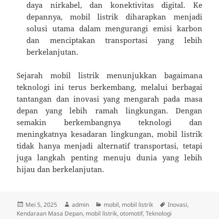
daya nirkabel, dan konektivitas digital. Ke
depannya, mobil listrik diharapkan menjadi
solusi utama dalam mengurangi emisi karbon
dan menciptakan transportasi yang lebih
berkelanjutan.
Sejarah mobil listrik menunjukkan bagaimana
teknologi ini terus berkembang, melalui berbagai
tantangan dan inovasi yang mengarah pada masa
depan yang lebih ramah lingkungan. Dengan
semakin berkembangnya teknologi dan
meningkatnya kesadaran lingkungan, mobil listrik
tidak hanya menjadi alternatif transportasi, tetapi
juga langkah penting menuju dunia yang lebih
hijau dan berkelanjutan.
Diposkan
Penulis
Kategori
Tag
Mei 5, 2025
admin
mobil
,
mobil listrik
Inovasi
,
pada
Kendaraan Masa Depan
,
mobil listrik
,
otomotif
,
Teknologi